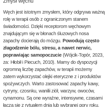
Zmysł węchu
Węch jest istotnym zmysłem, który odgrywa ważną
rolę w terapii osób z ograniczonym stanem
świadomości. Dzięki receptorom węchowym
znajdującym się w błonach śluzowych nosa
zapachy docierają do mózgu.
Powodują często
złagodzenie bólu, stresu, a nawet nerwic,
poprawiając samopoczucie
(Wójcik-Topór, 2023,
za: Hłobił i Piecuch, 2010). Mamy do dyspozycji
ogromną liczbę zapachów, w terapii możemy
zatem wykorzystać olejki eteryczne z i produktów
spożywczych. Warto zastosować zapachy kawy,
cytryny, czosnku, wanilii ziół, warzyw, owoców,
cynamonu. Są one wyraźne, intensywne, czasami
łączą się z rytuałem dnia lub wybranej pory roku.