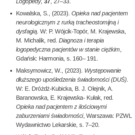
Logopedy
,
37
, 27–33.
Kowalska, S., (2023).
Opieka nad pacjentem
neurologicznym z rurką tracheostomijną i
dysfagią
. W: P. Wójcik-Topór, M. Krajewska,
M. Michalik, red.
Diagnoza i terapia
logopedyczna pacjentów w stanie ciężkim
,
Gdańsk: Harmonia, s. 160– 191.
Maksymowicz, W., (2023).
Występowanie
dłuższego upośledzenia świadomości (DUŚ)
.
W: E. Dróżdż-Kubicka, B. J. Olejnik, A.
Baranowska, E. Krajewska- Kułak, red.
Opieka nad pacjentem z ilościowymi
zaburzeniami świadomości
, Warszawa: PZWL
Wydawnictwo Lekarskie, s. 7–20.