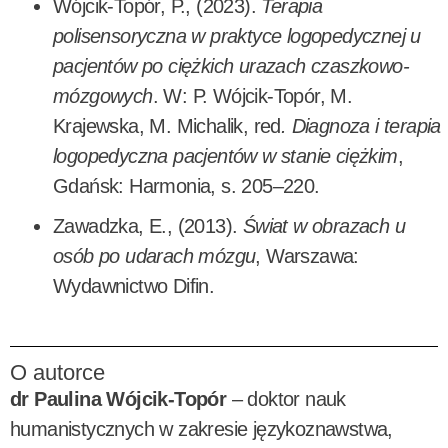
Wójcik-Topór, P., (2023).
Terapia
polisensoryczna w praktyce logopedycznej u
pacjentów po ciężkich urazach czaszkowo-
mózgowych
. W: P. Wójcik-Topór, M.
Krajewska, M. Michalik, red
.
Diagnoza i terapia
logopedyczna pacjentów w stanie ciężkim
,
Gdańsk: Harmonia, s. 205–220.
Zawadzka, E., (2013).
Świat w obrazach u
osób po udarach mózgu
, Warszawa:
Wydawnictwo Difin.
O autorce
dr Paulina Wójcik-Topór
– doktor nauk
humanistycznych w zakresie językoznawstwa,